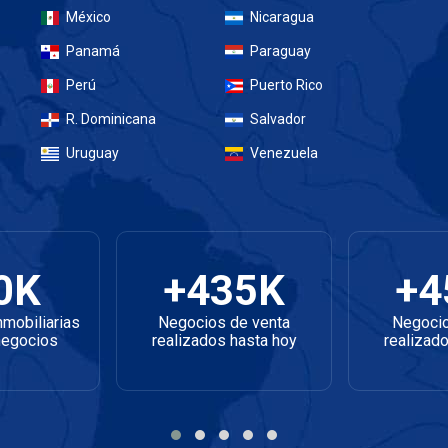
México
Nicaragua
Panamá
Paraguay
Perú
Puerto Rico
R. Dominicana
Salvador
Uruguay
Venezuela
0K
+435K
+4
mobiliarias
Negocios de venta
Negocio
negocios
realizados hasta hoy
realizad