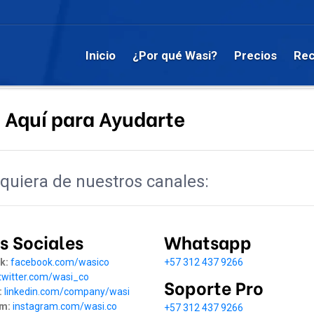
Inicio
¿Por qué Wasi?
Precios
Rec
 Aquí para Ayudarte
quiera de nuestros canales:
s Sociales
Whatsapp
k:
facebook.com/wasico
+57 312 437 9266
twitter.com/wasi_co
Soporte Pro
:
linkedin.com/company/wasi
am:
instagram.com/wasi.co
+57 312 437 9266