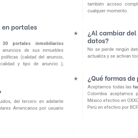
también acceso comple
cualquier momento.
 en portales
¿Al cambiar del 
*
datos?
e
30 portales inmobiliarios
No se pierde ningún dat
s anuncios de sus inmuebles
actualiza y se activan t
olíticas (calidad del anuncio,
calidad y tipo de anuncio ),
¿Qué formas de
*
Aceptamos todas las
ta
?
Colombia aceptamos
México efectivo en OXXO
uidos, del tercero en adelante
Perú en efectivo por BC
ólares Americanos
por usuario